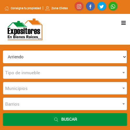
Consigna tu propiedad
Zona Clietes
Tipo de inmueble
Municipios
Barrios
BUSCAR