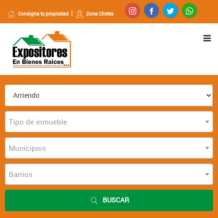
Consigna tu propiedad
Zona Clietes
Tipo de inmueble
Municipios
Barrios
BUSCAR