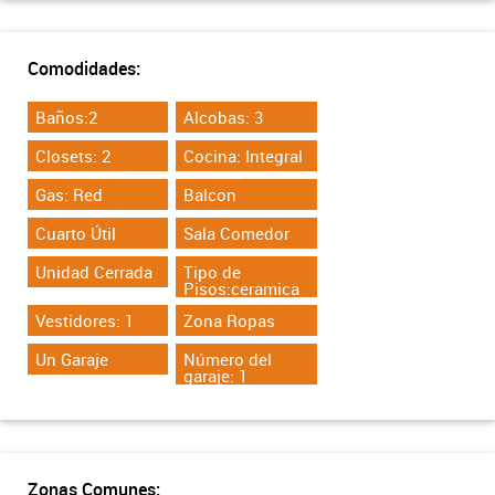
Comodidades:
Baños:2
Alcobas: 3
Closets: 2
Cocina: Integral
Gas: Red
Balcon
Cuarto Útil
Sala Comedor
Unidad Cerrada
Tipo de
Pisos:ceramica
Vestidores: 1
Zona Ropas
Un Garaje
Número del
garaje: 1
Zonas Comunes: