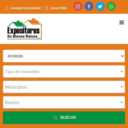
Consigna tu propiedad
Zona Clietes
Tipo de inmueble
Municipios
Barrios
BUSCAR