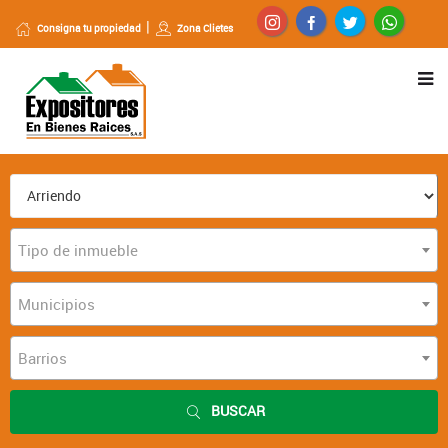
Consigna tu propiedad
Zona Clietes
Tipo de inmueble
Municipios
Barrios
BUSCAR