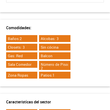
Comodidades:
Baños:2
Alcobas: 3
Closets: 3
Sin cócina
Gas: Red
Balcon
Sala Comedor
Número de Piso:
2
Zona Ropas
Patios:1
Características del sector